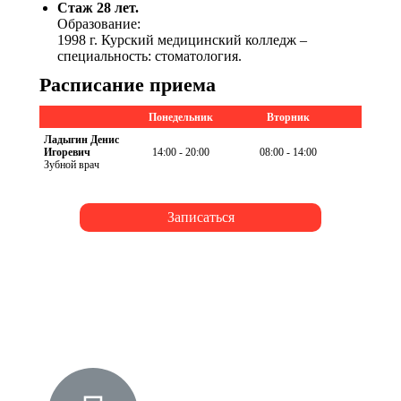
Cтаж 28 лет.
Образование:
1998 г. Курский медицинский колледж –
специальность: стоматология.
Расписание приема
Понедельник
Вторник
Сре
Ладыгин Денис
Игоревич
14:00 - 20:00
08:00 - 14:00
14:00 -
Зубной врач
Записаться