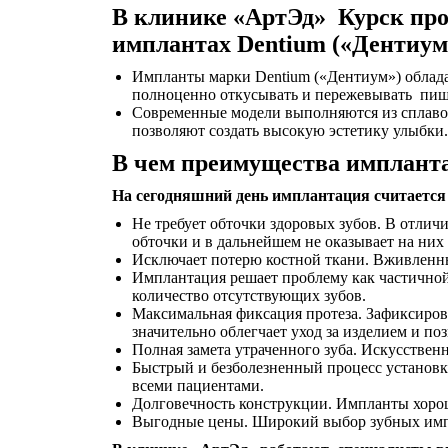
В клинике «АртЭд» Курск про
имплантах Dentium («Дентиум
Импланты марки Dentium («Дентиум») облада
полноценно откусывать и пережевывать пищ
Современные модели выполняются из сплавов 
позволяют создать высокую эстетику улыбки
В чем преимущества имплант
На сегодняшний день имплантация считается
Не требует обточки здоровых зубов. В отличи
обточки и в дальнейшем не оказывает на них
Исключает потерю костной ткани. Вживленны
Имплантация решает проблему как частичной
количество отсутствующих зубов.
Максимальная фиксация протеза. Зафиксиров
значительно облегчает уход за изделием и п
Полная замета утраченного зуба. Искусствен
Быстрый и безболезненный процесс установк
всеми пациентами.
Долговечность конструкции. Импланты хорош
Выгодные цены. Широкий выбор зубных импла