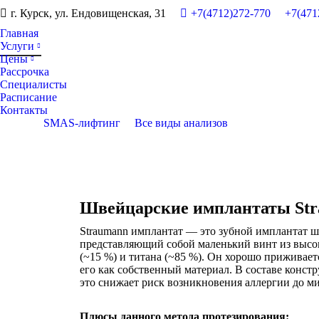
г. Курск, ул. Ендовищенская, 31
+7(4712)272-770
+7(471
Главная
Услуги
Цены
Рассрочка
Специалисты
Расписание
Контакты
SMAS-лифтинг
Все виды анализов
Швейцарские имплантаты St
Straumann имплантат — это зубной имплантат 
представляющий собой маленький винт из высо
(~15 %) и титана (~85 %). Он хорошо приживает
его как собственный материал. В составе конст
это снижает риск возникновения аллергии до м
Плюсы данного метода протезирования: