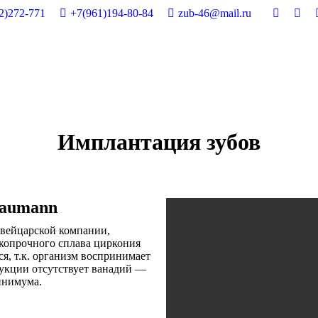
2)272-771
+7(961)194-80-84
zub-46@mail.ru
Имплантация зубов
raumann
швейцарской компании,
копрочного сплава циркония
ся, т.к. организм воспринимает
рукции отсутствует ванадий —
инимума.