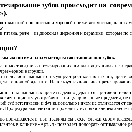
тезирование зубов происходит на совр
»).
ют высокой прочностью и хорошей приживляемостью, на них мо
у.
титана, реже – из диоксида циркония и керамики, которые по 
.
ации?
 самым оптимальным методом восстановления зубов.
е от мостовидного протезирования, имплантация никак не затраг
 чрезмерной нагрузки.
й в челюсть имплант стимулирует рост костной ткани, противо
, так и полной адентии. Используя технологию протезирования
анный на имплантах протез надежно держится в ротовой полости
озволяет пациенту употреблять в пищу привычные продукты, не 
ный зуб эстетически и функционально ничем не отличается от св
и. Процедура имплантации проходит с использованием анестети
о приживаются и, при правильном уходе, служат своим владель
нтов в клинике «АртЭд» позволяет подобрать оптимальное реш