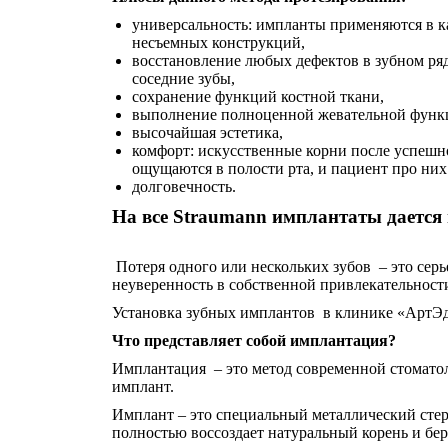
универсальность: импланты применяются в к
несъемных конструкций,
восстановление любых дефектов в зубном ряду
соседние зубы,
сохранение функций костной ткани,
выполнение полноценной жевательной функ
высочайшая эстетика,
комфорт: искусственные корни после успеш
ощущаются в полости рта, и пациент про них
долговечность.
На все Straumann имплантаты дается
Потеря одного или нескольких зубов – это сер
неуверенность в собственной привлекательности
Установка зубных имплантов в клинике «АртЭд
Что представляет собой имплантация?
Имплантация – это метод современной стомато
имплант.
Имплант – это специальный металлический стерж
полностью воссоздает натуральный корень и бе